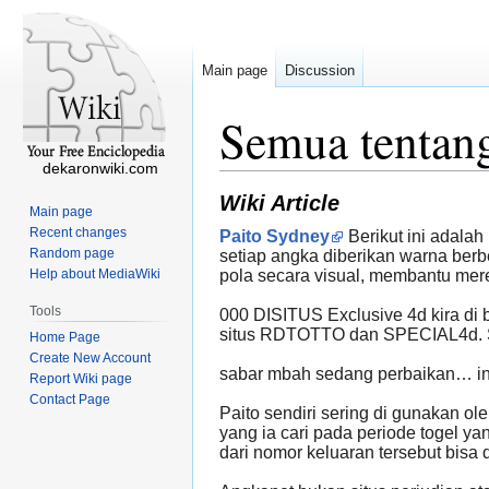
Main page
Discussion
Semua tentang
dekaronwiki.com
Wiki Article
Main page
Recent changes
Paito Sydney
Berikut ini adala
Random page
setiap angka diberikan warna berb
Help about MediaWiki
pola secara visual, membantu mer
Tools
000 DISITUS Exclusive 4d kira di 
situs RDTOTTO dan SPECIAL4d. Si
Home Page
Create New Account
sabar mbah sedang perbaikan… ini 
Report Wiki page
Contact Page
Paito sendiri sering di gunakan o
yang ia cari pada periode togel ya
dari nomor keluaran tersebut bisa 