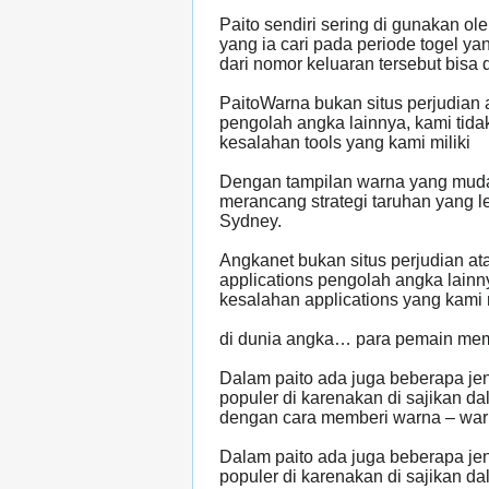
Paito sendiri sering di gunakan o
yang ia cari pada periode togel ya
dari nomor keluaran tersebut bisa 
PaitoWarna bukan situs perjudian 
pengolah angka lainnya, kami tida
kesalahan tools yang kami miliki
Dengan tampilan warna yang mudah
merancang strategi taruhan yang l
Sydney.
Angkanet bukan situs perjudian a
applications pengolah angka lainn
kesalahan applications yang kami m
di dunia angka… para pemain memb
Dalam paito ada juga beberapa jeni
populer di karenakan di sajikan d
dengan cara memberi warna – warn
Dalam paito ada juga beberapa jeni
populer di karenakan di sajikan d