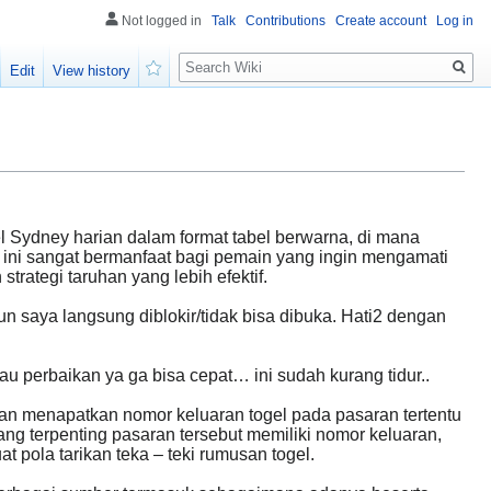
Not logged in
Talk
Contributions
Create account
Log in
Search
Edit
View history
Watch
l Sydney harian dalam format tabel berwarna, di mana
t ini sangat bermanfaat bagi pemain yang ingin mengamati
ategi taruhan yang lebih efektif.
n saya langsung diblokir/tidak bisa dibuka. Hati2 dengan
 perbaikan ya ga bisa cepat… ini sudah kurang tidur..
uan menapatkan nomor keluaran togel pada pasaran tertentu
ang terpenting pasaran tersebut memiliki nomor keluaran,
t pola tarikan teka – teki rumusan togel.