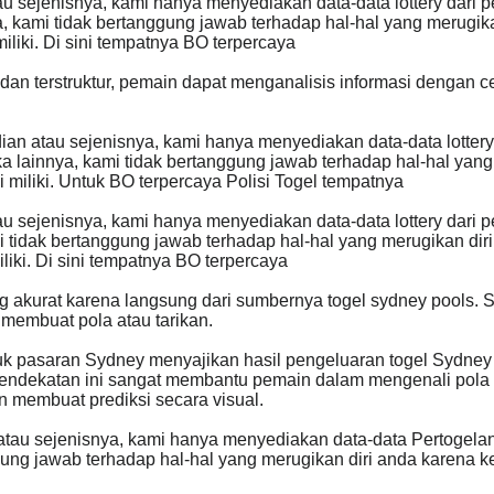
tau sejenisnya, kami hanya menyediakan data-data lottery dar
 kami tidak bertanggung jawab terhadap hal-hal yang merugikan
liki. Di sini tempatnya BO terpercaya
 dan terstruktur, pemain dapat menganalisis informasi denga
dian atau sejenisnya, kami hanya menyediakan data-data lott
a lainnya, kami tidak bertanggung jawab terhadap hal-hal yang 
 miliki. Untuk BO terpercaya Polisi Togel tempatnya
tau sejenisnya, kami hanya menyediakan data-data lottery dar
i tidak bertanggung jawab terhadap hal-hal yang merugikan di
iki. Di sini tempatnya BO terpercaya
ng akurat karena langsung dari sumbernya togel sydney pools.
 membuat pola atau tarikan.
tuk pasaran Sydney menyajikan hasil pengeluaran togel Sydney
Pendekatan ini sangat membantu pemain dalam mengenali pola
 membuat prediksi secara visual.
atau sejenisnya, kami hanya menyediakan data-data Pertogela
ggung jawab terhadap hal-hal yang merugikan diri anda karena